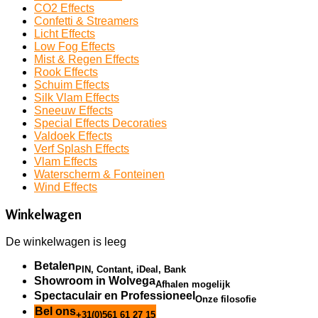
CO2 Effects
Confetti & Streamers
Licht Effects
Low Fog Effects
Mist & Regen Effects
Rook Effects
Schuim Effects
Silk Vlam Effects
Sneeuw Effects
Special Effects Decoraties
Valdoek Effects
Verf Splash Effects
Vlam Effects
Waterscherm & Fonteinen
Wind Effects
Winkelwagen
De winkelwagen is leeg
Betalen
PIN, Contant, iDeal, Bank
Showroom in Wolvega
Afhalen mogelijk
Spectaculair en Professioneel
Onze filosofie
Bel ons
+31(0)561 61 27 15