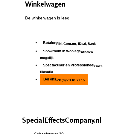
Winkelwagen
De winkelwagen is leeg
Betalen
PIN, Contant, iDeal, Bank
Showroom in Wolvega
Afhalen
mogelijk
Spectaculair en Professioneel
Onze
filosofie
Bel ons
+31(0)561 61 27 15
SpecialEffectsCompany.nl